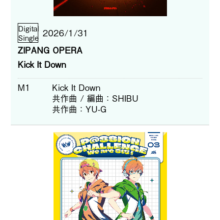
Digital
2026/1/31
Single
ZIPANG OPERA
Kick It Down
M1
Kick It Down
共作曲 / 編曲
SHIBU
共作曲
YU-G