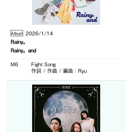
2026/1/14
Album
Rainy。
Rainy。and
M6
Fight Song
作詞 / 作曲 / 編曲
Ryu