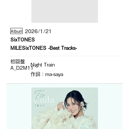
2026/1/21
Album
SixTONES
MILESixTONES -Best Tracks-
初回盤
Night Train
A_D2M11
作詞
ma-saya