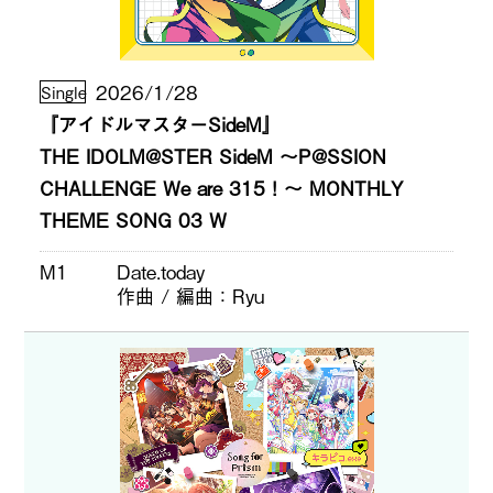
2026/1/28
Single
『アイドルマスターSideM』
THE IDOLM@STER SideM ～P@SSION
CHALLENGE We are 315！～ MONTHLY
THEME SONG 03 W
M1
Date.today
作曲 / 編曲
Ryu