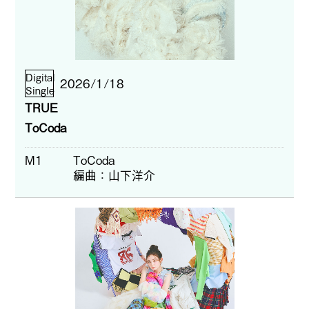
Digital
2026/1/18
Single
TRUE
ToCoda
M1
ToCoda
編曲
山下洋介