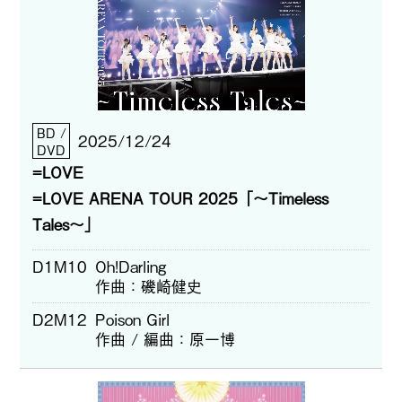
BD /
2025/12/24
DVD
=LOVE
=LOVE ARENA TOUR 2025「～Timeless
Tales～」
D1M10
Oh!Darling
作曲
磯崎健史
D2M12
Poison Girl
作曲 / 編曲
原一博