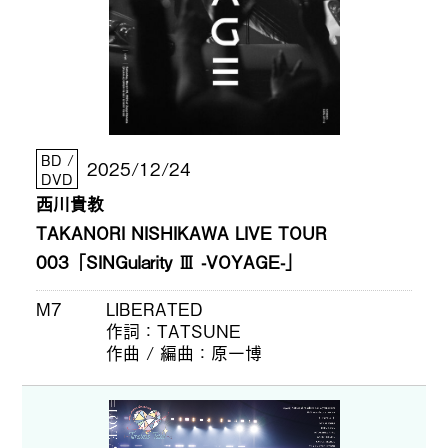
BD /
2025/12/24
DVD
西川貴教
TAKANORI NISHIKAWA LIVE TOUR
003「SINGularity Ⅲ -VOYAGE-」
M7
LIBERATED
作詞
TATSUNE
作曲 / 編曲
原一博