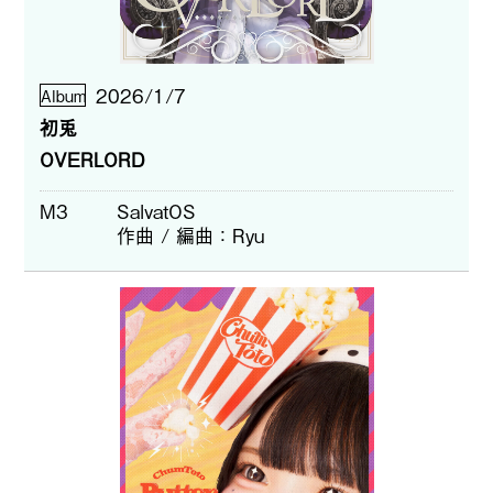
2026/1/7
Album
初兎
OVERLORD
M3
SalvatOS
作曲 / 編曲
Ryu