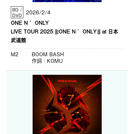
BD /
2026/2/4
DVD
ONE N´ ONLY
LIVE TOUR 2025 ||:ONE N´ ONLY:|| at 日本
武道館
M2
BOOM BASH
作詞
KOMU