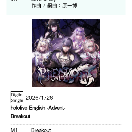
作曲 / 編曲
原一博
Digital
2026/1/26
Single
hololive English -Advent-
Breakout
M1
Breakout